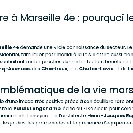
e à Marseille 4e : pourquoi 
eille 4e
demande une vraie connaissance du secteur. Le
résidentiel, familial et patrimonial à la fois. Il attire auss
uhaitant rester proches du centre tout en bénéficiant d’
nq-Avenues
, des
Chartreux
, des
Chutes-Lavie
et de
L
mblématique de la vie marse
e d’une image très positive grâce à son équilibre rare en
ste le
Palais Longchamp
, édifié au XIXe siècle pour cél
e monumental, imaginé par l’architecte
Henri-Jacques Es
 les jardins, les promenades et la présence d’équipements