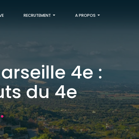
VE
RECRUTEMENT
A PROPOS
rseille 4e :
uts du 4e
.