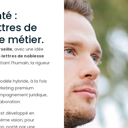
té :
ttres de
e métier.
seille
, avec une idée
 lettres de noblesse
tant l’humain, la rigueur
dèle hybride, à la fois
rketing premium
compagnement juridique,
aboration.
’est développé en
ême vision, pour
on, porté par une