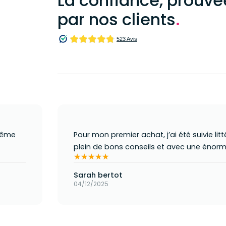
La confiance, prouvé
par nos clients
.
 même
Pour mon premier achat, j’ai été suivie l
plein de bons conseils et avec une énorme
★★★★★
★★★★★
Sarah bertot
04/12/2025