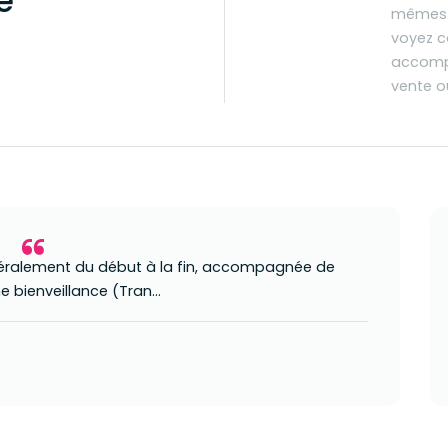
e
mêmes. 
voyez c
accompa
vente o
ittéralement du début à la fin, accompagnée de
 bienveillance (Tran...