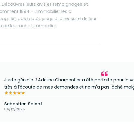
Découvrez leurs avis et témoignages et
omment 1894 – L’immobilier les a
gnés, pas à pas, jusqu’à la réussite de leur
u de leur achat immobilier.
Juste géniale !! Adeline Charpentier a été parfaite pour la 
très à l'écoute de mes demandes et ne m'a pas lâché malgr
★★★★★
★★★★★
Sebastien Salnot
04/12/2025