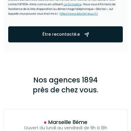
contact@1894-immo.com ou en utilisant
ce formulaire
. Nous vous informons de
l’existence de la liste d'opposition au démarchage téléphonique « Bloctel », sur
laquelle vous pouvez vous inscrire ici :
https://www.bloctel.gouv.fr/
Être recontacté.e
Nos agences 1894
près de chez vous
.
● Marseille 8éme
Ouvert du lundi au vendredi de 9h à 18h