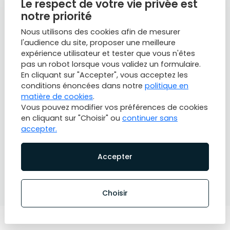
Le respect de votre vie privée est
notre priorité
Investissement locatif à Marseille en 2026 : quartiers, rendement
Nous utilisons des cookies afin de mesurer
et conseils avant d'acheter pour louerMarseille confirme en 2026
l'audience du site, proposer une meilleure
sa place parmi les...
expérience utilisateur et tester que vous n'êtes
Lire l'article
pas un robot lorsque vous validez un formulaire.
En cliquant sur "Accepter", vous acceptez les
conditions énoncées dans notre
politique en
matière de cookies
.
Vous pouvez modifier vos préférences de cookies
en cliquant sur "Choisir" ou
continuer sans
accepter.
Consulter tous nos articles
Accepter
Choisir