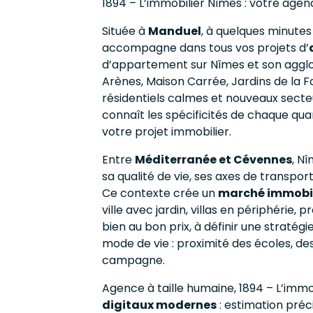
1894 – L’immobilier Nîmes : votre age
Située à
Manduel
, à quelques minute
accompagne dans tous vos projets d’
d’appartement sur Nîmes et son agglo
Arènes, Maison Carrée, Jardins de la F
résidentiels calmes et nouveaux sect
connaît les spécificités de chaque qua
votre projet immobilier.
Entre
Méditerranée et Cévennes
, Nî
sa qualité de vie, ses axes de transp
Ce contexte crée un
marché immobil
ville avec jardin, villas en périphérie
bien au bon prix, à définir une stratég
mode de vie : proximité des écoles, 
campagne.
Agence à taille humaine, 1894 – L’imm
digitaux modernes
: estimation préc