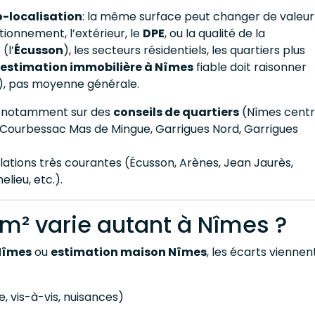
-localisation
: la même surface peut changer de valeur
tionnement, l’extérieur, le
DPE
, ou la qualité de la
(l’
Écusson
), les secteurs résidentiels, les quartiers plus
estimation immobilière à Nîmes
fiable doit raisonner
”), pas moyenne générale.
uie notamment sur des
conseils de quartiers
(Nîmes centr
 Courbessac Mas de Mingue, Garrigues Nord, Garrigues
lations très courantes (Écusson, Arènes, Jean Jaurès,
lieu, etc.).
 m² varie autant à Nîmes ?
Nîmes
ou
estimation maison Nîmes
, les écarts viennen
, vis-à-vis, nuisances)