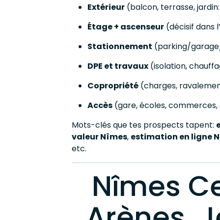
Extérieur
(balcon, terrasse, jardin
Étage + ascenseur
(décisif dans 
Stationnement
(parking/garage/
DPE et travaux
(isolation, chauff
Copropriété
(charges, ravalement
Accès
(gare, écoles, commerces, 
Mots-clés que tes prospects tapent:
valeur Nîmes
,
estimation en ligne 
etc.
Nîmes Ce
Arènes, 