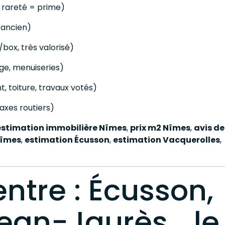
: rareté = prime)
l’ancien)
box, très valorisé)
age, menuiseries)
, toiture, travaux votés)
axes routiers)
estimation immobilière Nîmes
,
prix m2 Nîmes
,
avis de
Nîmes
,
estimation Écusson
,
estimation Vacquerolles
,
ntre : Écusson,
Jean-Jaurès… le