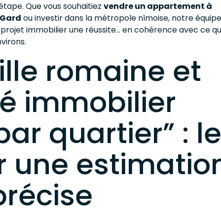
étape. Que vous souhaitiez
vendre un appartement à
 Gard
ou investir dans la métropole nîmoise, notre équip
projet immobilier une réussite… en cohérence avec ce qu
nvirons.
ille romaine et
é immobilier
par quartier” : l
r une estimatio
précise