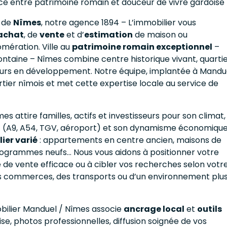
nce entre patrimoine romain et douceur de vivre gardoise
s de
Nîmes
, notre agence 1894 – L’immobilier vous
achat
, de
vente
et d’
estimation
de maison ou
mération. Ville au
patrimoine romain exceptionnel
–
ontaine – Nîmes combine centre historique vivant, quarti
eurs en développement. Notre équipe, implantée à Mandue
rtier nîmois et met cette expertise locale au service de
mes attire familles, actifs et investisseurs pour son climat,
ort (A9, A54, TGV, aéroport) et son dynamisme économique
ier varié
: appartements en centre ancien, maisons de
, programmes neufs… Nous vous aidons à positionner votre
ie de vente efficace ou à cibler vos recherches selon votr
des commerces, des transports ou d’un environnement plu
obilier Manduel / Nîmes associe
ancrage local
et
outils
ise, photos professionnelles, diffusion soignée de vos