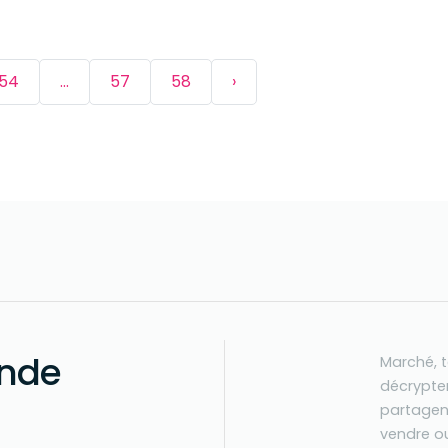
54
...
57
58
›
nde
Marché, 
décrypten
partagen
vendre ou