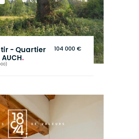
104 000 €
tir - Quartier
 - AUCH
.
000)