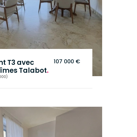
107 000 €
t T3 avec
asse à Nîmes Talabot
.
000)