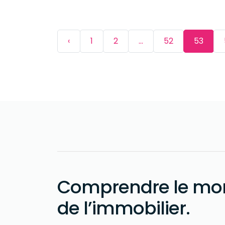
‹
1
2
...
52
53
Comprendre le mo
de l’immobilier
.