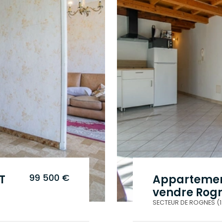
99 500 €
T
Appartemen
vendre Rogn
35m2 | Calm
SECTEUR DE ROGNES (