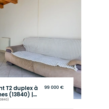
99 000 €
t T2 duplex à
es (13840) |
e Absolu.
.
13840)