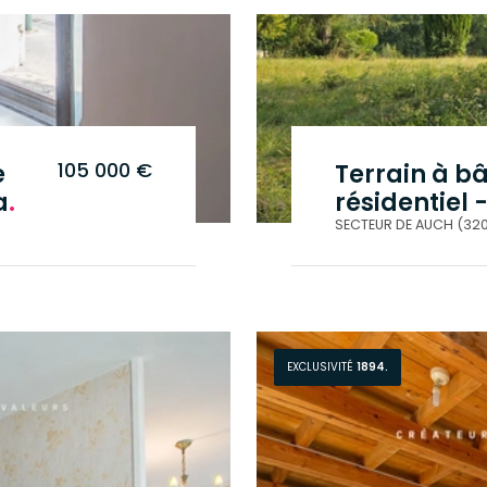
105 000 €
e
Terrain à bâ
a
.
résidentiel
SECTEUR DE AUCH (32
EXCLUSIVITÉ
1894.