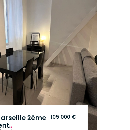
105 000 €
Marseille 2éme
nt.
.