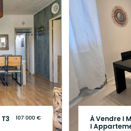
107 000 €
 T3
À Vendre I 
I Apparteme