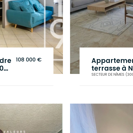
108 000 €
dre
Appartemen
400)
terr
SECTEUR DE NÎMES (30