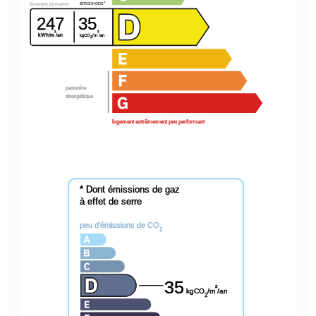
émissions*
(énergie primaire)
247
35
²
²
kWh/m
/an
kgCO
/m
/an
2
passoire
énergétique
logement extrêmement peu performant
* Dont émissions de gaz
à effet de serre
peu d'émissions de CO
2
35
²
kgCO
/m
/an
2