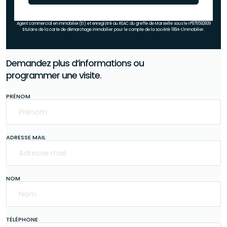
Agent commercial en immobilier(EI) et enregistré au RSAC du greffe de Marseille sous le n°878592609
titulaire de la carte de démarchage immobilier pour le compte de la société 1894-L'immobilier.
Demandez plus d’informations ou
programmer une visite
.
PRÉNOM
ADRESSE MAIL
NOM
TÉLÉPHONE