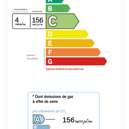
consommation
émissions*
(énergie primaire)
4
156
²
²
kWh/m
/an
kgCO
/m
/an
2
passoire
énergétique
logement extrêmement peu performant
* Dont émissions de gaz
à effet de serre
peu d'émissions de CO
2
156
²
kgCO
/m
/an
2