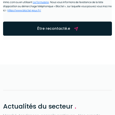
immo.com ou en utilisant
ce formulaire
. Nous vous informons de l’existence de la liste
d'opposition au démarchage téléphonique « Bloctel », sur laquelle vous pouvez vous inscrire
ici :
https://www.bloctel.gouv.fr/
Être recontacté.e
Actualités du secteur
.