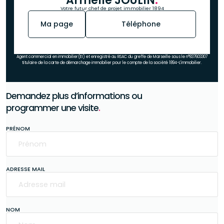
Armelle JOULIN
.
Votre futur chef de projet immobilier 1894
Ma page
Téléphone
Agent commercial en immobilier(EI) et enregistré au RSAC du greffe de Marseille sous le n°837603307
titulaire de la carte de démarchage immobilier pour le compte de la société 1894-L'immobilier.
Demandez plus d’informations ou
programmer une visite
.
PRÉNOM
ADRESSE MAIL
NOM