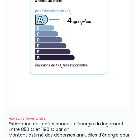
à effet de serre
peu d'émissions de CO
2
4
²
kgCO
/m
/an
2
émissions de CO
très importantes
2
ASPECTS FINANCIERS
Estimation des coûts annuels d'énergie du logement
Entre
850 €
et
1190 €
par an
Montant estimé des dépenses annuelles d’énergie pour