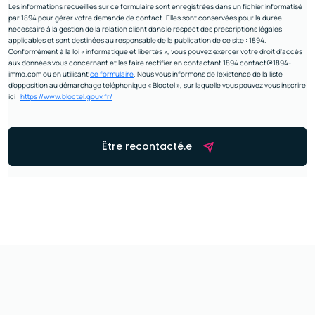
Les informations recueillies sur ce formulaire sont enregistrées dans un fichier informatisé
par 1894 pour gérer votre demande de contact. Elles sont conservées pour la durée
nécessaire à la gestion de la relation client dans le respect des prescriptions légales
applicables et sont destinées au responsable de la publication de ce site : 1894.
Conformément à la loi « informatique et libertés », vous pouvez exercer votre droit d'accès
aux données vous concernant et les faire rectifier en contactant 1894 contact@1894-
immo.com ou en utilisant
ce formulaire
. Nous vous informons de l’existence de la liste
d'opposition au démarchage téléphonique « Bloctel », sur laquelle vous pouvez vous inscrire
ici :
https://www.bloctel.gouv.fr/
Être recontacté.e