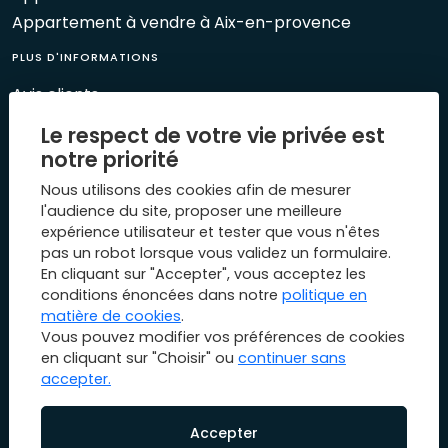
Appartement à vendre à Aix-en-provence
PLUS D'INFORMATIONS
Avis clients
Le Mag 1894
Le respect de votre vie privée est
Nos évènements
notre priorité
Biens vendus
Nous utilisons des cookies afin de mesurer
Plan du site
l'audience du site, proposer une meilleure
expérience utilisateur et tester que vous n'êtes
Mentions légales
pas un robot lorsque vous validez un formulaire.
Nous contacter
En cliquant sur "Accepter", vous acceptez les
conditions énoncées dans notre
politique en
matière de cookies
.
Vous pouvez modifier vos préférences de cookies
en cliquant sur "Choisir" ou
continuer sans
accepter.
© Copyright 2026 1894 immobilier. All rights reserved.
Designed & powered by
Billie.immo
Accepter