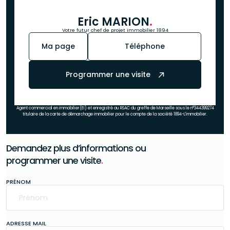
Eric MARION
.
Votre futur chef de projet immobilier 1894
Ma page
Téléphone
Programmer une visite
Agent commercial en immobilier(EI) et enregistré au RSAC du greffe de Marseille sous le n°344399274
titulaire de la carte de démarchage immobilier pour le compte de la société 1894-L'immobilier.
Demandez plus d’informations ou
programmer une visite
.
PRÉNOM
ADRESSE MAIL