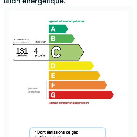
Bilan énergétique
.
logement extrêmement performant
consommation
émissions*
(énergie primaire)
131
4
²
²
kWh/m
/an
kgCO
/m
/an
2
passoire
énergétique
logement extrêmement peu performant
* Dont émissions de gaz