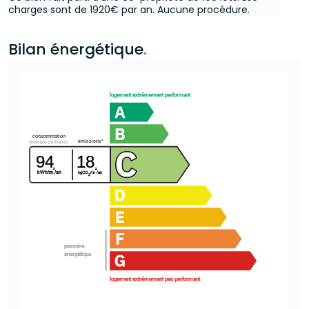
charges sont de 1920€ par an.
Aucune procédure.
Bilan énergétique
.
logement extrêmement performant
consommation
émissions*
(énergie primaire)
94
18
²
²
kWh/m
/an
kgCO
/m
/an
2
passoire
énergétique
logement extrêmement peu performant