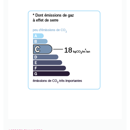
* Dont émissions de gaz
à effet de serre
peu d'émissions de CO
2
18
²
kgCO
/m
/an
2
émissions de CO
très importantes
2