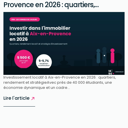
Provence en 2026 : quartiers,
2
rendement et stratégie
c
nvestissement locatif à Aix-en-Provence en 2026 : quartiers,
In
endement et stratégieAvec près de 40 000 étudiants, une
et
conomie dynamique et un cadre...
sa
ire l'article
Li