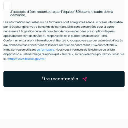
J’accepte d’être recontacté par l’équipe 1894 dans le cadre de ma
demande.
Les informations recueillies sur ce formulaire sont enregistrées dans un fichier informatisé
par 1894 pour gérer votre demande de contact. Elles sont conservées pour la durée
nécessaire à la gestion de la relation client dans le respect des prescriptions légales
applicables et sont destinées au responsable de la publication de ce site : 1894.
Conformément à la loi « informatique et libertés », vous pouvez exercer votre droit d'accès
aux données vous concernant et les faire rectifier en contactant 1894 contact@1894-
immo.com ou en utilisant
ce formulaire
. Nous vous informons de l’existence de la liste
d'opposition au démarchage téléphonique « Bloctel », sur laquelle vous pouvez vous inscrire
ici :
https://www.bloctel.gouv.fr/
Être recontacté.e