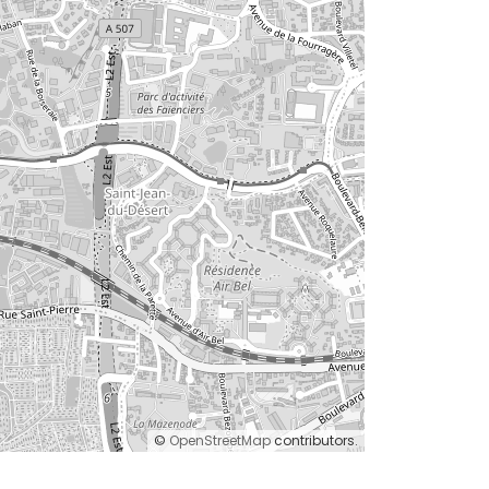
©
OpenStreetMap
contributors.