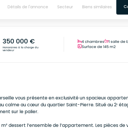
C
Détails de l'annonce
Secteur
Biens similaires
350 000 €
4 chambres
1 salle de 
Surface de 145 m2
Honoraires à la charge du
vendeur
rseille vous présente en exclusivité un spacieux apparte
au calme au cœur du quartier Saint-Pierre. Situé au 2ᵉ ét
nt sur le palier.
2 m² dessert l’ensemble de l’appartement. Les pièces de vi