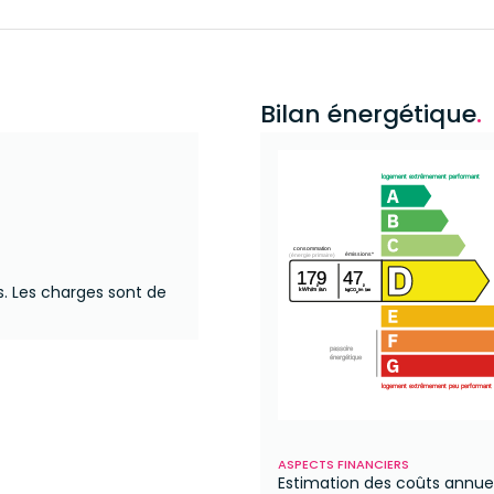
Bilan énergétique
.
logement extrêmement performant
consommation
émissions*
(énergie primaire)
179
47
s.
Les charges sont de
²
²
kWh/m
/an
kgCO
/m
/an
2
passoire
énergétique
logement extrêmement peu performant
ASPECTS FINANCIERS
Estimation des coûts annue