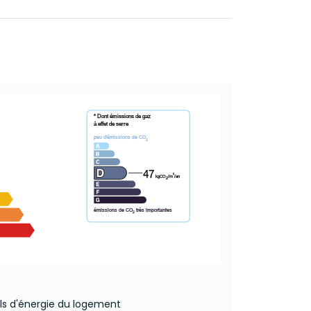
* Dont émissions de gaz
à effet de serre
peu d'émissions de CO
2
47
²
kgCO
/m
/an
2
émissions de CO
très importantes
2
ls d'énergie du logement