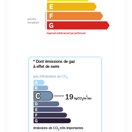
passoire
énergétique
logement extrêmement peu performant
* Dont émissions de gaz
à effet de serre
peu d'émissions de CO
2
19
²
kgCO
/m
/an
2
émissions de CO
très importantes
2