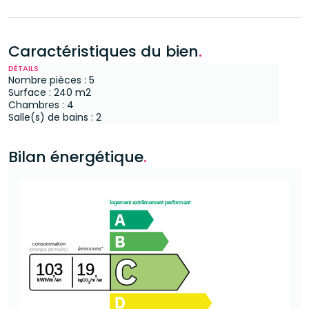
Caractéristiques du bien
.
DÉTAILS
Nombre pièces : 5
Surface : 240 m2
Chambres : 4
Salle(s) de bains : 2
Bilan énergétique
.
logement extrêmement performant
consommation
émissions*
(énergie primaire)
103
19
²
²
kWh/m
/an
kgCO
/m
/an
2