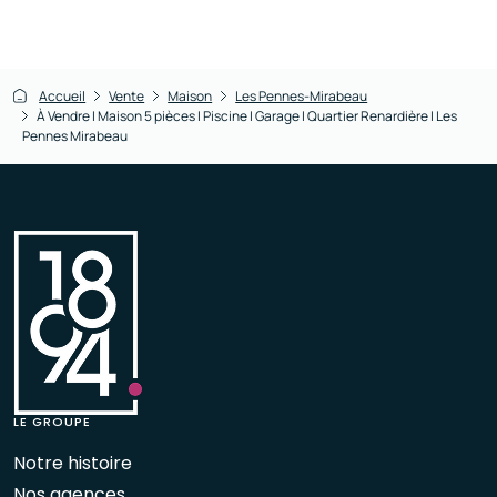
Accueil
Vente
Maison
Les Pennes-Mirabeau
À Vendre I Maison 5 pièces I Piscine I Garage I Quartier Renardière I Les
Pennes Mirabeau
LE GROUPE
Notre histoire
Nos agences