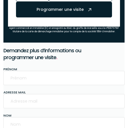
Programmer une visite
Agent commercial en immobilier(EI) et enregistré au RSAC du greffe de Marseille sous le n°830757597
titulaire de la carte de démarchage immobilier pour le compte de la société 1894-L'immobilier.
Demandez plus d’informations ou
programmer une visite
.
PRÉNOM
ADRESSE MAIL
NOM