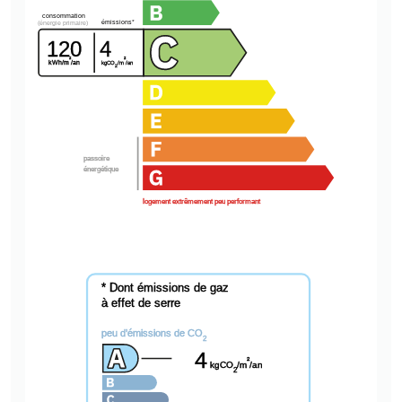
consommation
émissions*
(énergie primaire)
120
4
²
²
kWh/m
/an
kgCO
/m
/an
2
passoire
énergétique
logement extrêmement peu performant
* Dont émissions de gaz
à effet de serre
peu d'émissions de CO
2
4
²
kgCO
/m
/an
2