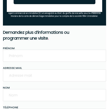
Agent commercial en immobilier(EI) et enregistré au RSAC du greffe de Marseille sous le n°888918190
titulaire de la carte de démarchage immobilier pour le compte de la société 1894-L'immobilier.
Demandez plus d’informations ou
programmer une visite
.
PRÉNOM
ADRESSE MAIL
NOM
TÉLÉPHONE