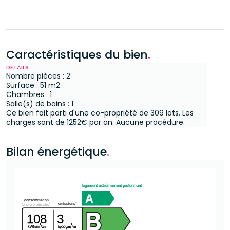
Caractéristiques du bien
.
DÉTAILS
Nombre pièces : 2
Surface : 51 m2
Chambres : 1
Salle(s) de bains : 1
Ce bien fait parti d'une co-propriété de 309 lots.
Les
charges sont de 1252€ par an.
Aucune procédure.
Bilan énergétique
.
logement extrêmement performant
consommation
émissions*
(énergie primaire)
108
3
²
²
kWh/m
/an
kgCO
/m
/an
2