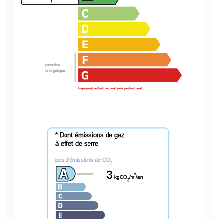
passoire
énergétique
logement extrêmement peu performant
* Dont émissions de gaz
à effet de serre
peu d'émissions de CO
2
3
²
kgCO
/m
/an
2