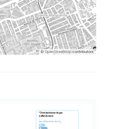
©
OpenStreetMap
contributors.
* Dont émissions de gaz
à effet de serre
peu d'émissions de CO
2