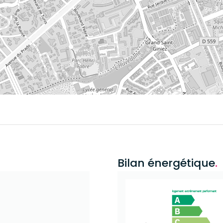
Bilan énergétique
.
logement extrêmement performant