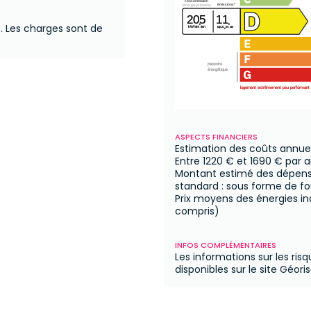
consommation
émissions*
(énergie primaire)
205
11
.
Les charges sont de
²
²
kWh/m
/an
kgCO
/m
/an
2
passoire
énergétique
logement extrêmement peu performant
ASPECTS FINANCIERS
Estimation des coûts annue
Entre
1220 €
et
1690 €
par a
Montant estimé des dépense
standard : sous forme de fo
Prix moyens des énergies i
compris)
INFOS COMPLÉMENTAIRES
Les informations sur les ris
disponibles sur le site Géori