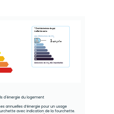
* Dont émissions de gaz
à effet de serre
peu d'émissions de CO
2
1
²
kgCO
/m
/an
2
émissions de CO
très importantes
2
ls d'énergie du logement
s annuelles d’énergie pour un usage
urchette avec indication de la fourchette.