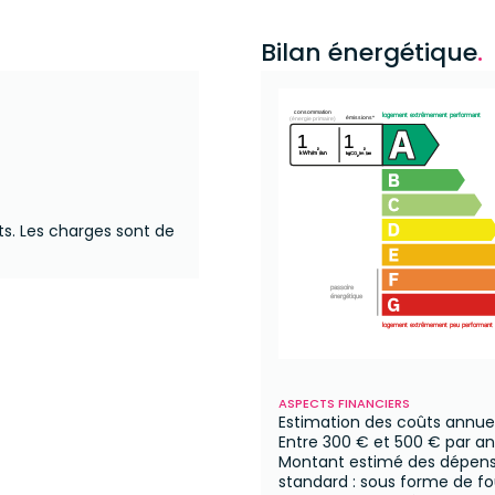
Bilan énergétique
.
consommation
logement extrêmement performant
émissions*
(énergie primaire)
1
1
²
²
kWh/m
/an
kgCO
/m
/an
2
ts.
Les charges sont de
passoire
énergétique
logement extrêmement peu performant
ASPECTS FINANCIERS
Estimation des coûts annue
Entre
300 €
et
500 €
par an
Montant estimé des dépense
standard : sous forme de fo