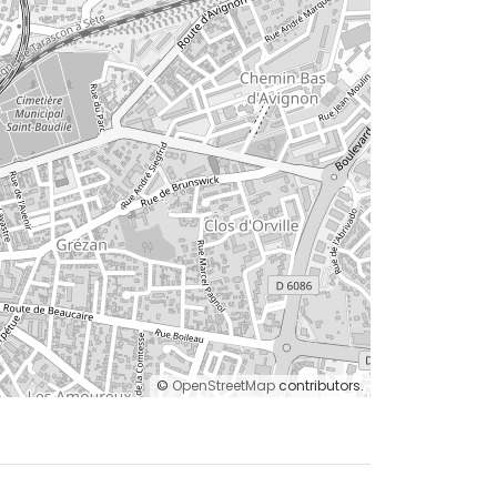
©
OpenStreetMap
contributors.