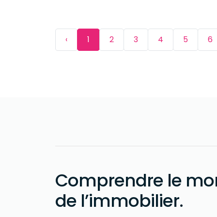
‹
1
2
3
4
5
6
Comprendre le mo
de l’immobilier
.