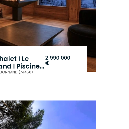
2 990 000
halet I Le
€
nd I Piscine
-BORNAND (74450)