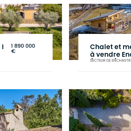
1 890 000
 I
Chalet et m
€
à vendre En
(04400) | 33
SECTEUR DE ENCHASTR
terrasses, j