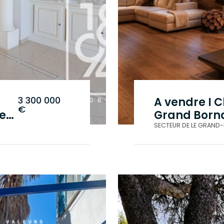
3 300 000
A vendre I C
€
vec
Grand Borna
intérieure
.
SECTEUR DE LE GRAND