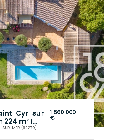
1 560 000
Saint-Cyr-sur-
€
 224 m² I
épendance
.
R-SUR-MER (83270)