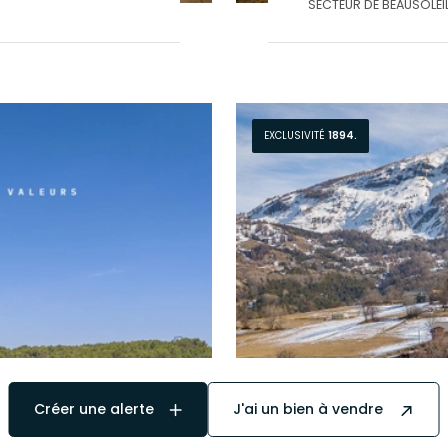
sée
SECTEUR DE BEAUSOLEI
322
n ,
EXCLUSIVITÉ
1894.
Créer une alerte
J'ai un bien à vendre