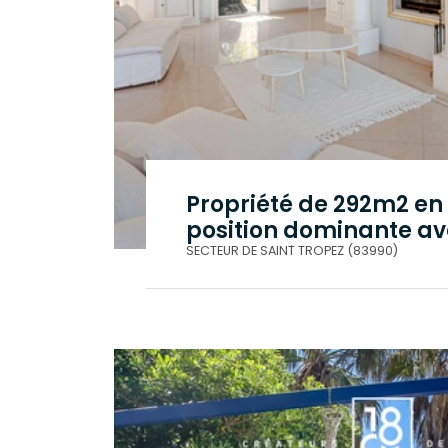
Propriété de 292m2 en
position dominante a
vue mer à Gassin
.
SECTEUR DE SAINT TROPEZ (83990)