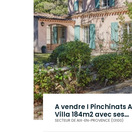
A vendre I Pinchinats Ai
Villa 184m2 avec ses
dépendances I Au ca
SECTEUR DE AIX-EN-PROVENCE (13100)
sans vis à vis
.