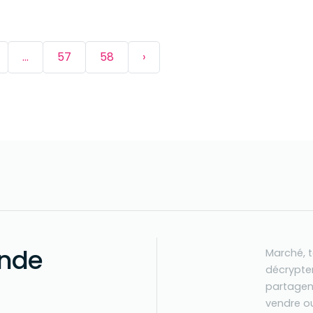
...
57
58
›
nde
Marché, 
décrypten
partagen
vendre ou