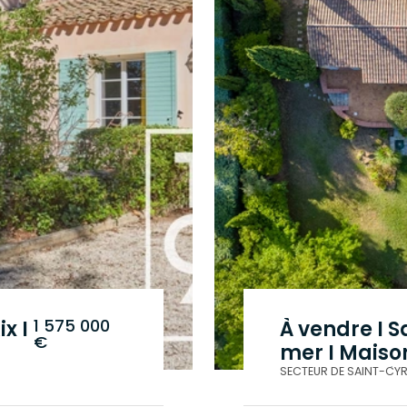
1 575 000
x I
À vendre I 
€
mer I Maison
lme
Piscine I D
SECTEUR DE SAINT-CY