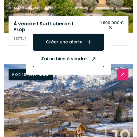
1 890 000 €
À vendre I Sud Luberon I
Propriété I 1060m²
.
SECTEUR DE CADENET (84160)
Créer une alerte
J'ai un bien à vendre
EXCLUSIVITÉ
1894.