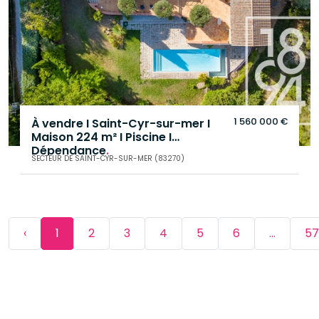
1 560 000 €
À vendre I Saint-Cyr-sur-mer I
Maison 224 m² I Piscine I
Dépendance
.
SECTEUR DE SAINT-CYR-SUR-MER (83270)
‹
1
2
3
4
5
6
...
57