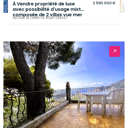
2 590 000 €
À Vendre propriété de luxe
avec possibilité d'usage mixte
composée de 2 villas vue mer
SECTEUR DE CARRY-LE-ROUET (13620)
de 322 M² sur 1250 M² de
terrain , piscine ,parking
.