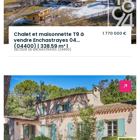
1 770 000 €
Chalet et maisonnette T9 à
vendre Enchastrayes 04
(04400) | 338.59 m² |
SECTEUR DE ENCHASTRAYES (04400)
terrasses, jardin
.