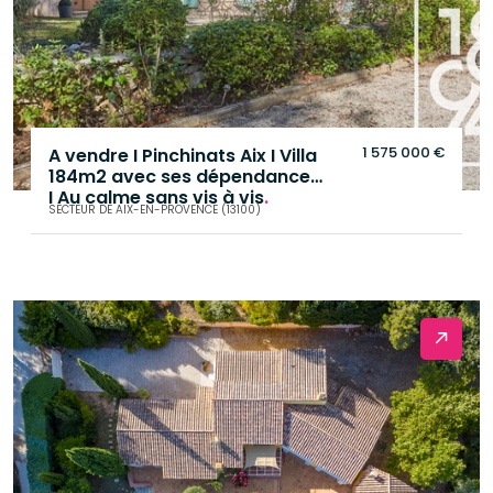
1 575 000 €
A vendre I Pinchinats Aix I Villa
184m2 avec ses dépendances
I Au calme sans vis à vis
.
SECTEUR DE AIX-EN-PROVENCE (13100)