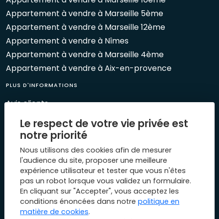
Appartement à vendre à Marseille 5ème
Appartement à vendre à Marseille 12ème
Appartement à vendre à Nîmes
Appartement à vendre à Marseille 4ème
Appartement à vendre à Aix-en-provence
PLUS D'INFORMATIONS
Avis clients
Le Mag 1894
Le respect de votre vie privée est
Nos évènements
notre priorité
Biens vendus
Nous utilisons des cookies afin de mesurer
Plan du site
l'audience du site, proposer une meilleure
expérience utilisateur et tester que vous n'êtes
Mentions légales
pas un robot lorsque vous validez un formulaire.
Nous contacter
En cliquant sur "Accepter", vous acceptez les
conditions énoncées dans notre
politique en
matière de cookies
.