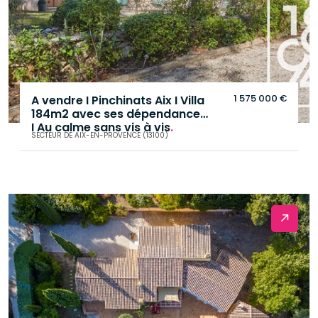
1 575 000 €
A vendre I Pinchinats Aix I Villa
184m2 avec ses dépendances
I Au calme sans vis à vis
.
SECTEUR DE AIX-EN-PROVENCE (13100)