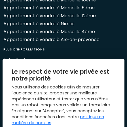
Appartement à vendre à Marseille 5ème
Appartement à vendre à Marseille 12ème
Appartement à vendre à Nîmes
Appartement à vendre à Marseille 4ème
Appartement à vendre à Aix-en-provence
PLUS D'INFORMATIONS
Avis clients
Le Mag 1894
Le respect de votre vie privée est
Nos évènements
notre priorité
Biens vendus
Nous utilisons des cookies afin de mesurer
Plan du site
l'audience du site, proposer une meilleure
expérience utilisateur et tester que vous n'êtes
Mentions légales
pas un robot lorsque vous validez un formulaire.
Nous contacter
En cliquant sur "Accepter", vous acceptez les
conditions énoncées dans notre
politique en
matière de cookies
.