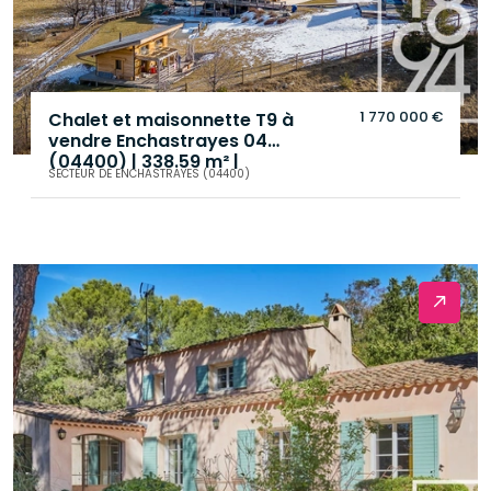
1 770 000 €
Chalet et maisonnette T9 à
vendre Enchastrayes 04
(04400) | 338.59 m² |
SECTEUR DE ENCHASTRAYES (04400)
terrasses, jardin
.