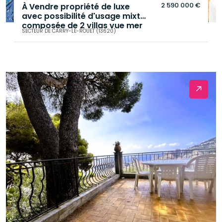
2 590 000 €
À Vendre propriété de luxe
avec possibilité d'usage mixte
composée de 2 villas vue mer
SECTEUR DE CARRY-LE-ROUET (13620)
de 322 M² sur 1250 M² de
terrain , piscine ,parking
.