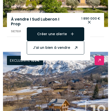
1 890 000 €
À vendre I Sud Luberon I
Propriété I 1060m²
.
SECTEUR DE CADENET (84160)
Créer une alerte
J'ai un bien à vendre
EXCLUSIVITÉ
1894.