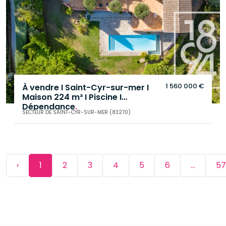
1 560 000 €
À vendre I Saint-Cyr-sur-mer I
Maison 224 m² I Piscine I
Dépendance
.
SECTEUR DE SAINT-CYR-SUR-MER (83270)
‹
1
2
3
4
5
6
...
57