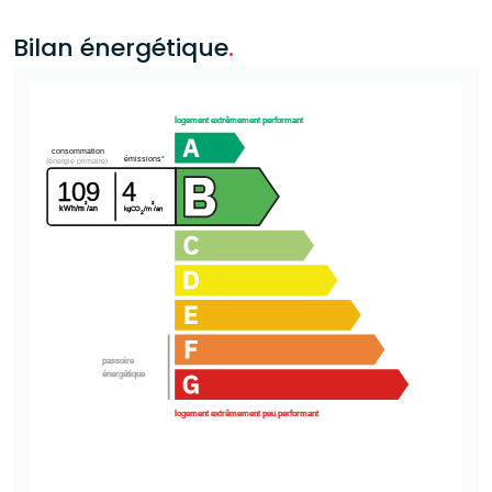
Bilan énergétique
.
logement extrêmement performant
consommation
émissions*
(énergie primaire)
109
4
²
²
kWh/m
/an
kgCO
/m
/an
2
passoire
énergétique
logement extrêmement peu performant