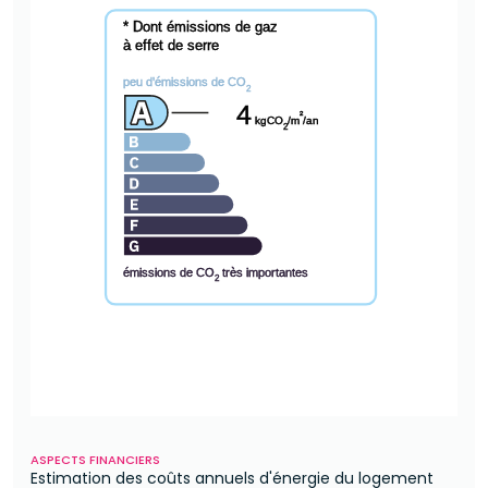
* Dont émissions de gaz
à effet de serre
peu d'émissions de CO
2
4
²
kgCO
/m
/an
2
émissions de CO
très importantes
2
ASPECTS FINANCIERS
Estimation des coûts annuels d'énergie du logement