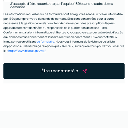
J’accepte d’être recontacté par l’équipe 1894 dans le cadre de ma
demande.
Les informations recueillies sur ce formulaire sont enregistrées dans un fichier informatisé
par 1894 pour gérer votre demande de contact. Elles sont conservées pour la durée
nécessaire à la gestion de la relation client dans le respect des prescriptions légales
applicables et sont destinées au responsable de la publication de ce site : 1894.
Conformément à la loi « informatique et libertés », vous pouvez exercer votre droit d'accès
aux données vous concernant et les faire rectifier en contactant 1894 contact@1894-
immo.com ou en utilisant
ce formulaire
. Nous vous informons de l’existence de la liste
d'opposition au démarchage téléphonique « Bloctel », sur laquelle vous pouvez vous inscrire
ici :
https://www.bloctel.gouv.fr/
Être recontacté.e