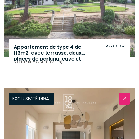
555 000 €
Appartement de type 4 de
113m2, avec terrasse, deux
places de parking, cave et
SECTEUR DE MARSEILLE (13008)
ascenseur, secteur Michelet.
.
EXCLUSIVITÉ
1894.