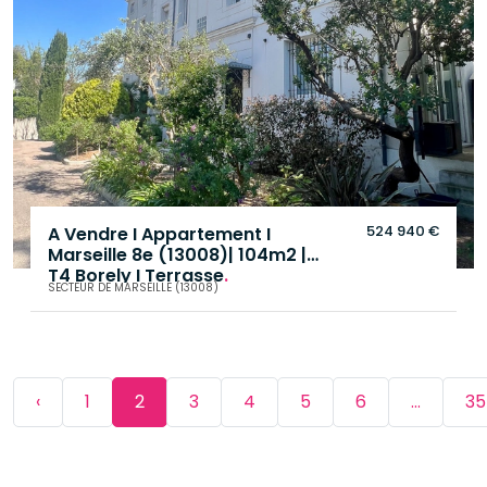
524 940 €
A Vendre I Appartement I
Marseille 8e (13008)| 104m2 |
T4 Borely I Terrasse
.
SECTEUR DE MARSEILLE (13008)
‹
1
2
3
4
5
6
...
35