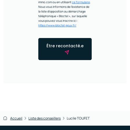
immo.com ou en utilisant
ce formulaire
.
Nous vous informons de l’existence de
la liste d'opposition au démarchage
téléphonique « Bloctel », sur laquelle
vous pouvez vous inscrire ici :
https://www.bloctel.gouv.fr/
Être recontacté.e
Accueil
Liste des conseillers
Lucile TOUFET